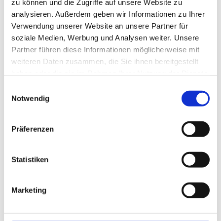
zu können und die Zugriffe auf unsere Website zu
Kurierfahrten
analysieren. Außerdem geben wir Informationen zu Ihrer
Verwendung unserer Website an unsere Partner für
Krankenfahrten
soziale Medien, Werbung und Analysen weiter. Unsere
Partner führen diese Informationen möglicherweise mit
weiteren Daten zusammen, die Sie ihnen bereitgestellt
Krankenfahrten
haben oder die sie im Rahmen Ihrer Nutzung der Dienste
gesammelt haben.
Einwilligungsauswahl
Notwendig
Krankenfahrten (sitzend)
Fahrten von und zu Tageskliniken
Abrechnung der jeweiligen Krankenkassen
Präferenzen
Fahrten für Rollstuhlfahrer (wenn der Rohlstuhl
klappbar ist, Faltrollstuhl)
Statistiken
Serienbehandlung
Kurfahrten
Marketing
Chemotherapie und Bestrahlung
Dialyse Fahrten