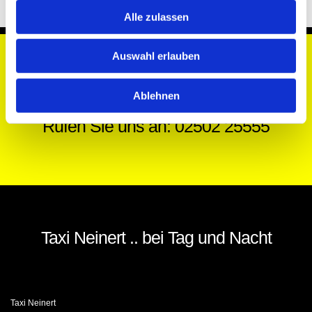
Alle zulassen
Auswahl erlauben
HABEN SIE FRAGEN?
Ablehnen
Rufen Sie uns an: 02502 25555
Taxi Neinert .. bei Tag und Nacht
Taxi Neinert