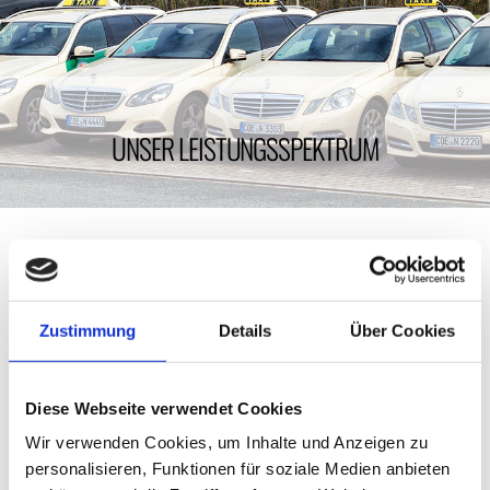
UNSER LEISTUNGSSPEKTRUM
Unsere Leistungen im Überblick
Reisezubringer
Zustimmung
Details
Über Cookies
Firmenservice
Diese Webseite verwendet Cookies
Rechnungsfahrten
Wir verwenden Cookies, um Inhalte und Anzeigen zu
Stadtrundfahrten
personalisieren, Funktionen für soziale Medien anbieten