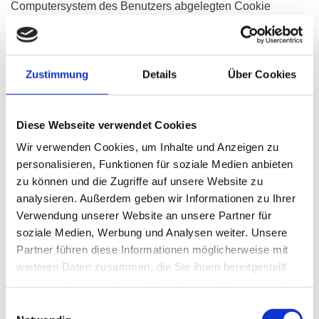
Computersystem des Benutzers abgelegten Cookie
übernommen wird. Ein weiteres Beispiel ist das Cookie
eines Warenkorbes im Online-Shop. Der Online-Shop
merkt sich die Artikel, die ein Kunde in den virtuellen
Zustimmung
Details
Über Cookies
Warenkorb gelegt hat, über ein Cookie.
Die betroffene Person kann die Setzung von Cookies
durch unsere Internetseite jederzeit mittels einer
Diese Webseite verwendet Cookies
entsprechenden Einstellung des genutzten
Wir verwenden Cookies, um Inhalte und Anzeigen zu
Internetbrowsers verhindern und damit der Setzung von
personalisieren, Funktionen für soziale Medien anbieten
Cookies dauerhaft widersprechen. Ferner können bereits
zu können und die Zugriffe auf unsere Website zu
gesetzte Cookies jederzeit über einen Internetbrowser oder
analysieren. Außerdem geben wir Informationen zu Ihrer
andere Softwareprogramme gelöscht werden. Dies ist in
Verwendung unserer Website an unsere Partner für
allen gängigen Internetbrowsern möglich. Deaktiviert die
soziale Medien, Werbung und Analysen weiter. Unsere
betroffene Person die Setzung von Cookies in dem
Partner führen diese Informationen möglicherweise mit
genutzten Internetbrowser, sind unter Umständen nicht alle
weiteren Daten zusammen, die Sie ihnen bereitgestellt
Funktionen unserer Internetseite vollumfänglich nutzbar.
haben oder die sie im Rahmen Ihrer Nutzung der Dienste
gesammelt haben.
Einwilligungsauswahl
5. Erfassung von allgemeinen Daten