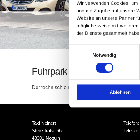
Wir verwenden Cookies, um I
und die Zugriffe auf unsere 
Website an unsere Partner fü
möglicherweise mit weiteren
der Dienste gesammelt habe
Einwilligungsauswahl
Notwendig
Fuhrpark von Taxi Neinert i
Der technisch einwandfreie Zustand und die Einha
Ablehnen
Taxi Neinert
Telefon
Steinstraße 66
Telefax:
48301 Nottuln